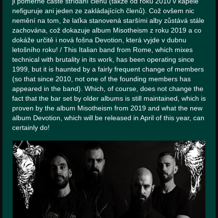
ji poměrně časté střídání členů (takže od roku 2010 v kapele
HISTORY
nefiguruje ani jeden ze zakládajících členů). Což ovšem nic
nemění na tom, že laťka stanovená staršími alby zůstává stále
MERCHANDISE
zachována, což dokazuje album Misotheism z roku 2019 a co
dokáže určitě i nová fošna Devotion, která vyjde v dubnu
CONTACT
letošního roku! / This Italian band from Rome, which mixes
technical with brutality in its work, has been operating since
1999, but it is haunted by a fairly frequent change of members
(so that since 2010, not one of the founding members has
appeared in the band). Which, of course, does not change the
fact that the bar set by older albums is still maintained, which is
proven by the album Misotheism from 2019 and what the new
album Devotion, which will be released in April of this year, can
certainly do!