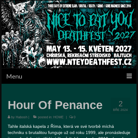
Menu
HOME
Hour Of Penance
2
BANDS
BŘE 2024
SCHEDULE
by
Habosh
|
posted in:
HOME
|
0
Tahle italská kapela z Říma, která ve své tvorbě míchá
GALLERY
techniku s brutalitou funguje už od roku 1999, ale pronásleduje